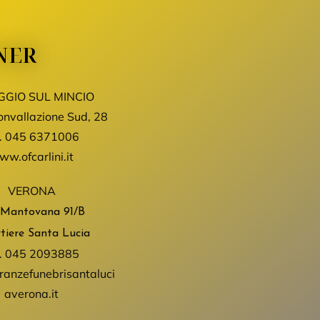
NER
GGIO SUL MINCIO
onvallazione Sud, 28
.
045 6371006
w.ofcarlini.it
VERONA
 Mantovana
91/B
tiere Santa Lucia
.
045 2093885
anzefunebrisantaluci
averona.it