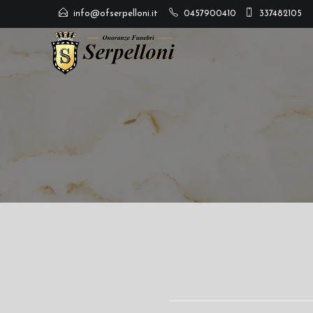
info@ofserpelloni.it
0457900410
337482105