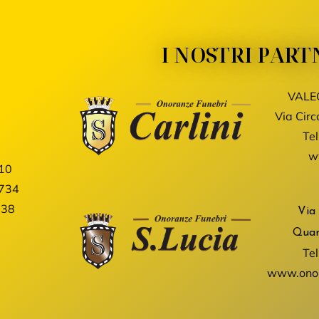
I NOSTRI PART
VALE
Via Circ
Tel
ww
10
734
038
Via
Quar
Tel
www.onor