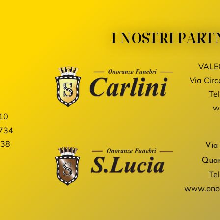
I NOSTRI PART
VALE
Via Circ
Tel
ww
10
734
038
Via
Quar
Tel
www.onor