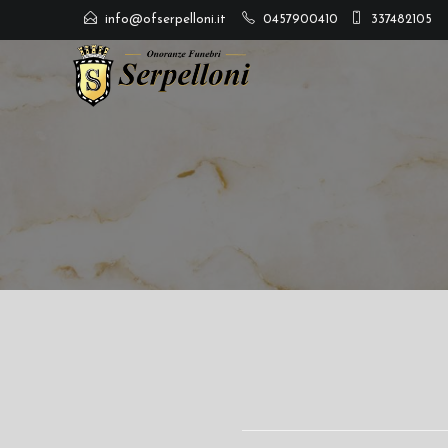
info@ofserpelloni.it
0457900410
337482105