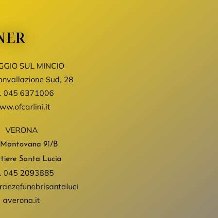
NER
GGIO SUL MINCIO
onvallazione Sud, 28
.
045 6371006
w.ofcarlini.it
VERONA
 Mantovana
91/B
tiere Santa Lucia
.
045 2093885
anzefunebrisantaluci
averona.it